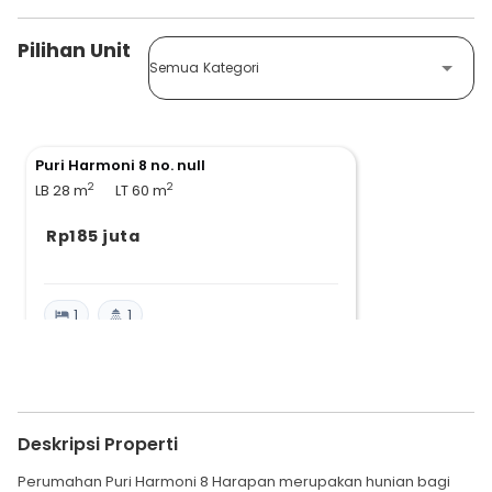
Pilihan Unit
Semua Kategori
Puri Harmoni 8 no. null
2
2
LB 28
m
LT 60
m
Rp185 juta
1
1
Deskripsi Properti
Perumahan Puri Harmoni 8 Harapan merupakan hunian bagi