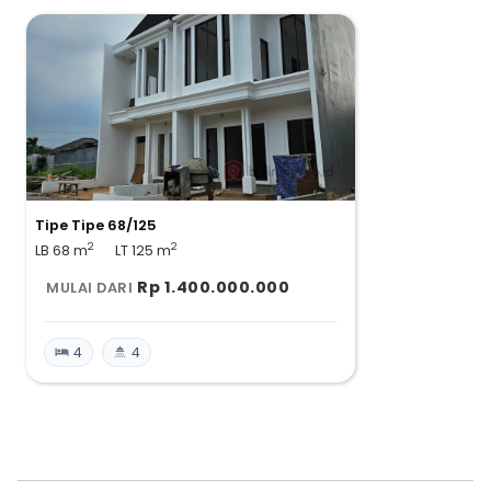
– Dekat Univ Pembangunan Jaya
– Lokasi Strategis
Tipe Tipe 68/125
2
2
LB 68
m
LT 125
m
Rp 1.400.000.000
MULAI DARI
4
4