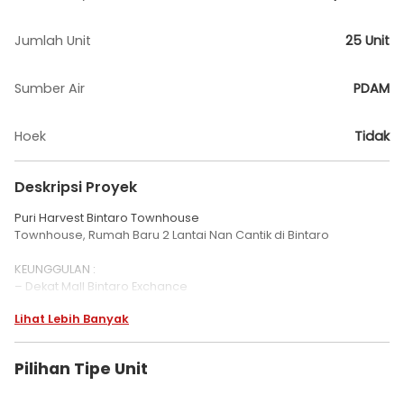
Jumlah Unit
25 Unit
Sumber Air
PDAM
Hoek
Tidak
Deskripsi Proyek
Puri Harvest Bintaro Townhouse
Townhouse, Rumah Baru 2 Lantai Nan Cantik di Bintaro
KEUNGGULAN :
– Dekat Mall Bintaro Exchance
– Dekat Plaza Bintaro
Lihat Lebih Banyak
– Dekat Rumah Sakit
– Dekat Tol JORR
– Dekat Pasar Modern
Pilihan Tipe Unit
– Dekat Stasiun Jurang mangu
– Dekat Sekolah2