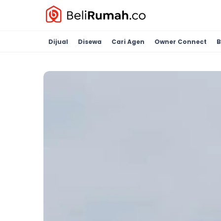
Dijual
Disewa
Cari Agen
Owner Connect
B