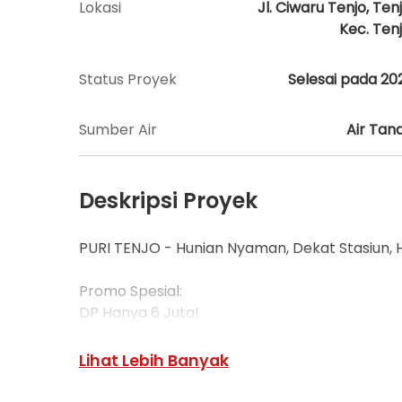
Lokasi
Jl. Ciwaru Tenjo, Tenj
Kec. Tenj
Status Proyek
Selesai pada 20
Sumber Air
Air Tan
Deskripsi Proyek
PURI TENJO - Hunian Nyaman, Dekat Stasiun, 
Promo Spesial:
DP Hanya 6 Juta!
Cicilan Mulai dari 1 Jutaan/Bulan
Tenor Fleksibel hingga 15-20 Tahun
Lihat Lebih Banyak
Tentang Puri Tenjo: