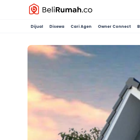
Dijual
Disewa
Cari Agen
Owner Connect
B