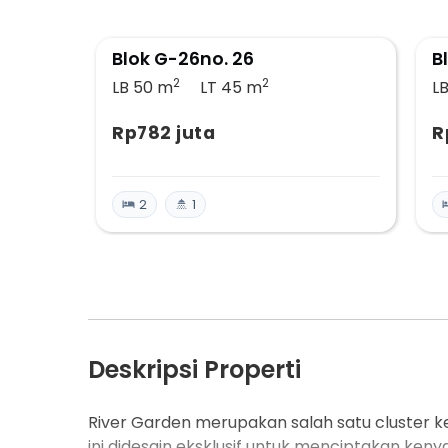
Blok G-26no. 26
B
2
2
LB 50
m
LT 45
m
L
Rp782 juta
R
2
1
Deskripsi Properti
River Garden merupakan salah satu cluster ke
ini didesain eksklusif untuk menciptakan ke