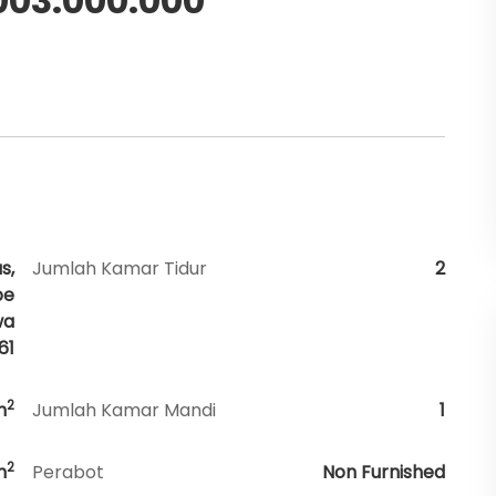
.003.000.000
s,
Jumlah Kamar Tidur
2
be
wa
61
2
m
Jumlah Kamar Mandi
1
2
m
Perabot
Non Furnished