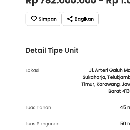
Rp 782.000.000 - Rp 1
Simpan
Bagikan
Detail Tipe Unit
Lokasi
Jl. Arteri Galuh Ma
Sukaharja, Telukjam
Timur, Karawang, Ja
Barat 413
Luas Tanah
45
Luas Bangunan
50