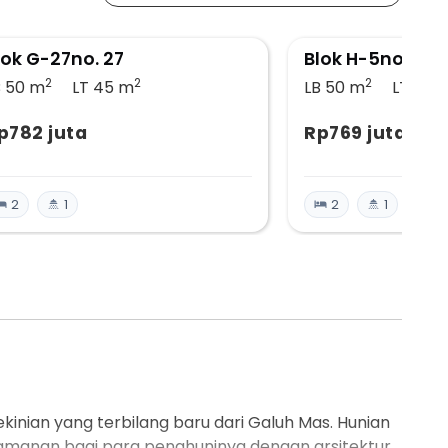
lok G-27no. 27
Blok H-5no. 5
2
2
2
B 50
m
LT 45
m
LB 50
m
LT 45
p782 juta
Rp769 juta
2
1
2
1
kinian yang terbilang baru dari Galuh Mas. Hunian
nyamanan bagi para penghuninya dengan arsitektur