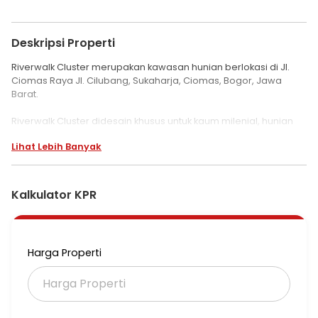
Deskripsi Properti
Riverwalk Cluster merupakan kawasan hunian berlokasi di Jl.
Ciomas Raya Jl. Cilubang, Sukaharja, Ciomas, Bogor, Jawa
Barat.
Riverwalk Cluster didesain khusus untuk kaum milenial, hunian
compact bergaya minimalis ini hadir dengan konsep rumah
Lihat Lebih Banyak
tumbuh dengan beragam fitur yang fungsional. Menawarkan
keindahan panorama sungai dan Gunung Salak yang asri dan
alami.
Kalkulator KPR
Harga Properti