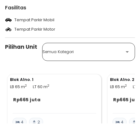
Fasilitas
Tempat Parkir Mobil
Tempat Parkir Motor
Pilihan Unit
Semua Kategori
Blok A1no. 1
Blok A1no. 2
2
2
2
LB 65
m
LT 60
m
LB 65
m
LT 
Rp665 juta
Rp665 jut
4
2
4
2