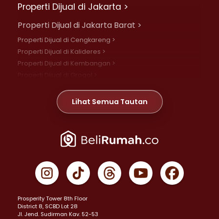
Properti Dijual di Jakarta >
Properti Dijual di Jakarta Barat >
Properti Dijual di Cengkareng >
Properti Dijual di Kalideres >
Properti Dijual di Kembangan >
Properti Dijual di Grogol >
Properti Dijual di Daan Mogot >
Properti Dijual di Meruya >
Lihat Semua Tautan
Properti Dijual di Jelambar >
Properti Dijual di Joglo >
Properti Dijual di Jakarta Pusat >
Properti Dijual di Cempaka Putih >
Properti Dijual di Gambir >
Properti Dijual di Johar Baru >
Properti Dijual di Kemayoran >
Prosperity Tower 8th Floor
Properti Dijual di Menteng >
District 8, SCBD Lot 28
Properti Dijual di Senen >
JI. Jend. Sudirman Kav. 52-53