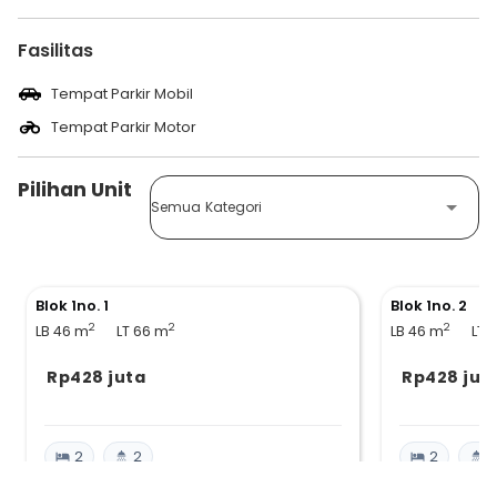
Fasilitas
Tempat Parkir Mobil
Tempat Parkir Motor
Pilihan Unit
Semua Kategori
Blok 1no. 1
Blok 1no. 2
2
2
2
LB 46
m
LT 66
m
LB 46
m
LT 
Rp428 juta
Rp428 jut
2
2
2
2