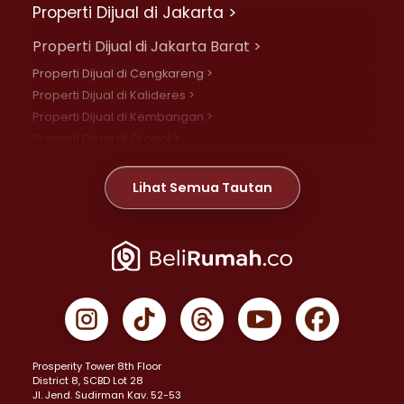
Properti Dijual di Jakarta >
Properti Dijual di Jakarta Barat >
Properti Dijual di Cengkareng >
Properti Dijual di Kalideres >
Properti Dijual di Kembangan >
Properti Dijual di Grogol >
Properti Dijual di Daan Mogot >
Properti Dijual di Meruya >
Lihat Semua Tautan
Properti Dijual di Jelambar >
Properti Dijual di Joglo >
Properti Dijual di Jakarta Pusat >
Properti Dijual di Cempaka Putih >
Properti Dijual di Gambir >
Properti Dijual di Johar Baru >
Properti Dijual di Kemayoran >
Prosperity Tower 8th Floor
Properti Dijual di Menteng >
District 8, SCBD Lot 28
Properti Dijual di Senen >
JI. Jend. Sudirman Kav. 52-53