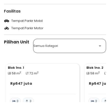
Fasilitas
Tempat Parkir Mobil
Tempat Parkir Motor
Pilihan Unit
Semua Kategori
Blok 1no. 1
Blok 1no. 2
2
2
2
LB 58
m
LT 72
m
LB 58
m
LT 
Rp547 juta
Rp547 jut
3
3
3
3