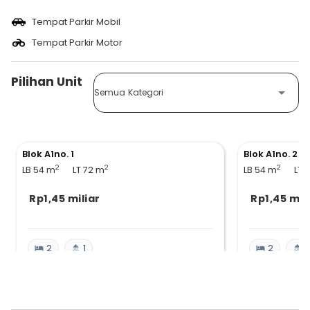
Tempat Parkir Mobil
Tempat Parkir Motor
Pilihan Unit
Semua Kategori
Blok A1no. 1
Blok A1no. 2
2
2
2
LB 54
m
LT 72
m
LB 54
m
LT 
Rp1,45 miliar
Rp1,45 mil
2
1
2
1