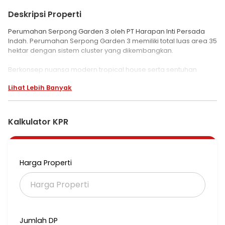
Deskripsi Properti
Perumahan Serpong Garden 3 oleh PT Harapan Inti Persada
Indah. Perumahan Serpong Garden 3 memiliki total luas area 35
hektar dengan sistem cluster yang dikembangkan.
Berkonsep nuansa modern tropical house serta sentuhan
bentuk atap bergaya scandinavian, memberi kesan elegan
Lihat Lebih Banyak
dan mewah bagi setiap penghuninya. Disertai penghijauan
yang cukup akan menjadikan hunian ini nyaman dan asri.
Fasilitas di Perumahan Serpong Garden 3
Kalkulator KPR
Terdapat juga sederet fasilitas yang siap membuatmu makin
nyaman selama menetap di perumahan baru di Tangerang ini,
seperti:
• 24 Hours Security
Harga Properti
• One Gate System
• Basketball Court
• Clubhouse
• Playground
• CCTV
Jumlah DP
Unit Rumah