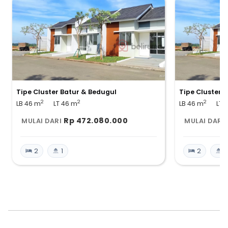
Tipe Cluster Batur & Bedugul
Tipe Cluster 
2
2
2
LB 46
m
LT 46
m
LB 46
m
LT 
Rp 472.080.000
MULAI DARI
MULAI DARI
2
1
2
1