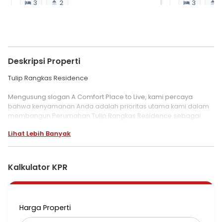
3
2
3
2
Deskripsi Properti
Tulip Rangkas Residence
Mengusung slogan A Comfort Place to Live, kami percaya
bahwa kenyamanan Anda adalah prioritas utama kami dalam
membangun Perumahan Tulip Rangkas Residence sebagai
tempat tinggal yang nyaman untuk dihuni.
Lihat Lebih Banyak
Bernaung di bawah bendera PT Java Swiss International, kami
bertekad untuk senantiasa memenuhi kebutuhan masyarakat
yang terus meningkat akan perumahan. Lokasi kami yang
Kalkulator KPR
berada di lokasi strategis dan dekat dengan fasilitas umum
sehingga memudahkan mobilitas Anda dalam beraktivitas dan
bekerja. Karena kami percaya kebahagiaan keluarga berawal
dari hunian yang nyaman.
Harga Properti
Dibangun di lokasi nyaman, aman serta pastinya bebas dari