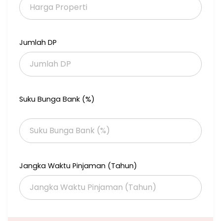
Banjir. Kami mendesain khusus menggunakan bahan bangunan
pilihan dan material terbaik dikelasnya. Beragam pilihan hunian
yang tersedia dengan beberapa Type yang ditawarkan dan
disesuaikan dengan kebutuhan Anda. Perumahan Komersil
Jumlah DP
dengan type 54/120 dan type 39/60 serta Perumahan ber-
Subsidi dengan type 27/60. Percayakan kebutuhan Anda akan
perumahan bagi keluarga tercinta hanya di Tulip Rangkas
Residence, A Comfort Place to Live.
Suku Bunga Bank (%)
Jangka Waktu Pinjaman (Tahun)