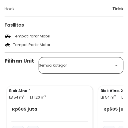
Hoek
Tidak
Fasilitas
Tempat Parkir Mobil
Tempat Parkir Motor
Pilihan Unit
Semua Kategori
Blok A1no. 1
Blok A1no. 2
2
2
2
LB 54
m
LT 120
m
LB 54
m
LT 
Rp605 juta
Rp605 jut