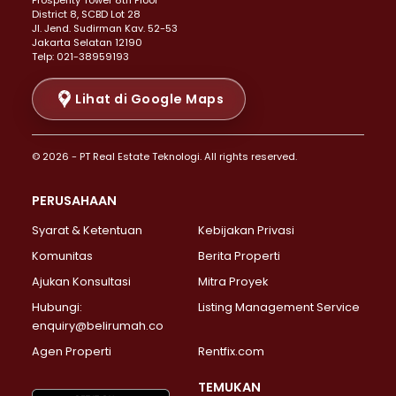
Prosperity Tower 8th Floor
Properti Dijual di Menteng >
District 8, SCBD Lot 28
Properti Dijual di Senen >
JI. Jend. Sudirman Kav. 52-53
Jakarta Selatan 12190
Properti Dijual di Tanah Abang >
Telp: 021-38959193
Properti Dijual di Cikini >
Properti Dijual di Kramat >
Lihat di Google Maps
Properti Dijual di Pasar Baru >
Properti Dijual di Bendungan Hilir >
© 2026 - PT Real Estate Teknologi. All rights reserved.
Properti Dijual di Jakarta Selatan >
Properti Dijual di Cilandak >
PERUSAHAAN
Properti Dijual di Lebak Bulus >
Syarat & Ketentuan
Kebijakan Privasi
Properti Dijual di Gandaria Selatan >
Properti Dijual di Pondok Labu >
Komunitas
Berita Properti
Properti Dijual di Cipete Selatan >
Ajukan Konsultasi
Mitra Proyek
Properti Dijual di Jagakarsa >
Hubungi:
Listing Management Service
Properti Dijual di Lenteng Agung >
enquiry@belirumah.co
Properti Dijual di Senayan >
Agen Properti
Rentfix.com
Properti Dijual di Pondok Pinang >
Properti Dijual di Kebayoran Lama >
TEMUKAN