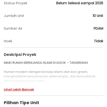
Status Proyek
Belum Selesai sampai 2026
Jumlah Unit
10 Unit
Sumber Air
PDAM
Hoek
Tidak
Deskripsi Proyek
MILIKI RUMAH BERNUANSA ISLAMI DI LEGOK – TANGERANG
Hunian modern dengan konsep Islami dan eco green,
menghadirkan kenyamanan, ketenangan, dan kemudahan
akses bagi keluarga Anda.
Lihat Lebih Banyak
Promo Spesial:
Pilihan Tipe Unit
Tanpa DP (DP 0%)