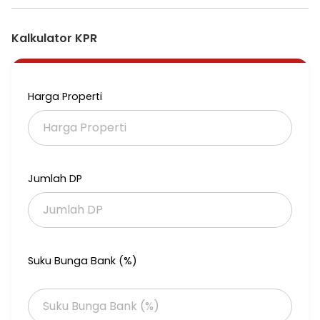
Bebas banjir & lingkungan asri
Kalkulator KPR
Miliki Rumah Bernuansa Islami Sekarang Juga!
Rasakan ketenangan, kemudahan, dan keberkahan dalam
hunian impian Anda.
Harga Properti
Hubungi Lita di 0852-1662-1300 untuk info lebih lanjut &
jadwalkan survei lokasi!
Jumlah DP
Suku Bunga Bank (%)