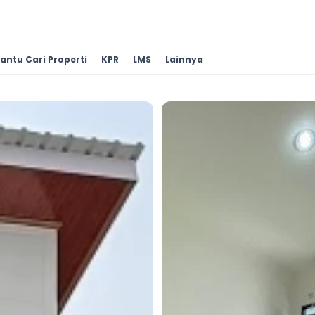
antu Cari Properti
KPR
LMS
Lainnya