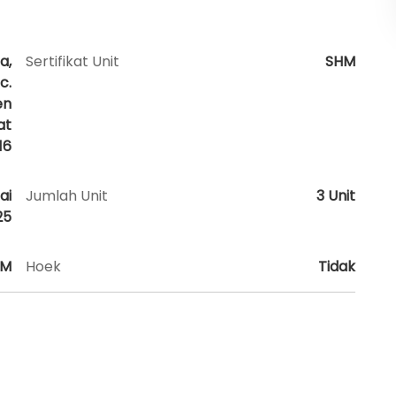
a,
Sertifikat Unit
SHM
c.
en
at
16
ai
Jumlah Unit
3 Unit
25
AM
Hoek
Tidak