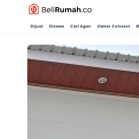
Dijual
Disewa
Cari Agen
Owner Connect
B