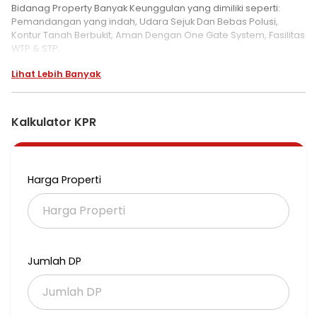
Bidanag Property Banyak Keunggulan yang dimiliki seperti:
Pemandangan yang indah, Udara Sejuk Dan Bebas Polusi,
Kontur Tanah Berbukit, Aman Dengan One Gate System, Fasilitas
WTP & STP,
Bebas Banjir.
Lihat Lebih Banyak
Fasilitas Sentul City:
1. Akses Tol Jagorawi
2. Sarana Wisata (Jungle Land, Taman Budaya, SICC, Hotel, Ah
Poong, Eco Park)
Kalkulator KPR
3. Sarana Pendidikan (SPH, BPK Penabur, Taruna Bangsa, Pajar
Hidayah, STIE Tazkia, Trisakti)
4. Sarana Olahraga (Sentul Highlands Golf, Berkuda/Polo,
Joging Track, Jalur Sepeda)
Harga Properti
5. Bank/ATM (Mandiri, CIMB Niaga, BCA, BNI, BRI)
6. Perbelanjaan (Bellanova, Giant Extra, Plaza Niaga, Pasar
Bersih)
7. SPBU
8. Aeon Mall
Jumlah DP