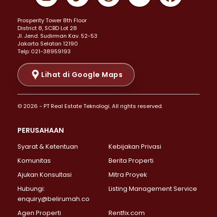
Properti Dijual di Kemayoran >
Prosperity Tower 8th Floor
Properti Dijual di Menteng >
District 8, SCBD Lot 28
Properti Dijual di Senen >
JI. Jend. Sudirman Kav. 52-53
Jakarta Selatan 12190
Properti Dijual di Tanah Abang >
Telp: 021-38959193
Properti Dijual di Cikini >
Properti Dijual di Kramat >
Lihat di Google Maps
Properti Dijual di Pasar Baru >
Properti Dijual di Bendungan Hilir >
© 2026 - PT Real Estate Teknologi. All rights reserved.
Properti Dijual di Jakarta Selatan >
Properti Dijual di Cilandak >
PERUSAHAAN
Properti Dijual di Lebak Bulus >
Syarat & Ketentuan
Kebijakan Privasi
Properti Dijual di Gandaria Selatan >
Properti Dijual di Pondok Labu >
Komunitas
Berita Properti
Properti Dijual di Cipete Selatan >
Ajukan Konsultasi
Mitra Proyek
Properti Dijual di Jagakarsa >
Hubungi:
Listing Management Service
Properti Dijual di Lenteng Agung >
enquiry@belirumah.co
Properti Dijual di Senayan >
Agen Properti
Rentfix.com
Properti Dijual di Pondok Pinang >