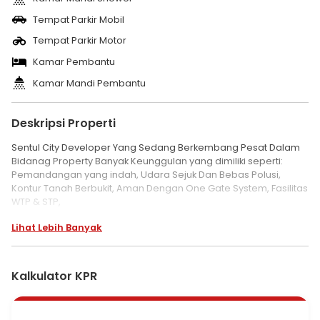
Tempat Parkir Mobil
Tempat Parkir Motor
Kamar Pembantu
Kamar Mandi Pembantu
Deskripsi Properti
Sentul City Developer Yang Sedang Berkembang Pesat Dalam
Bidanag Property Banyak Keunggulan yang dimiliki seperti:
Pemandangan yang indah, Udara Sejuk Dan Bebas Polusi,
Kontur Tanah Berbukit, Aman Dengan One Gate System, Fasilitas
WTP & STP,
Bebas Banjir.
Lihat Lebih Banyak
Fasilitas Sentul City:
1. Akses Tol Jagorawi
2. Sarana Wisata (Jungle Land, Taman Budaya, SICC, Hotel, Ah
Poong, Eco Park)
Kalkulator KPR
3. Sarana Pendidikan (SPH, BPK Penabur, Taruna Bangsa, Pajar
Hidayah, STIE Tazkia, Trisakti)
4. Sarana Olahraga (Sentul Highlands Golf, Berkuda/Polo,