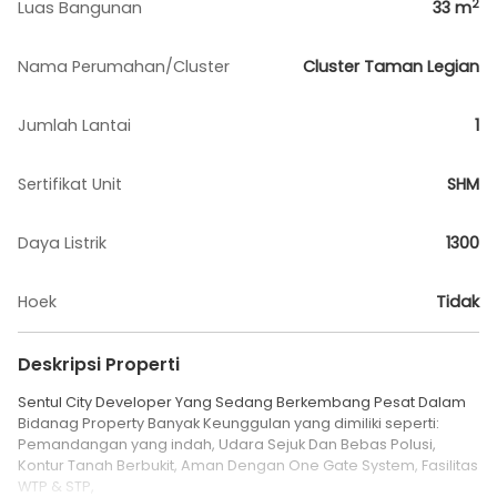
2
Luas Bangunan
33
m
Nama Perumahan/Cluster
Cluster Taman Legian
Jumlah Lantai
1
Sertifikat Unit
SHM
Daya Listrik
1300
Hoek
Tidak
Deskripsi Properti
Sentul City Developer Yang Sedang Berkembang Pesat Dalam
Bidanag Property Banyak Keunggulan yang dimiliki seperti:
Pemandangan yang indah, Udara Sejuk Dan Bebas Polusi,
Kontur Tanah Berbukit, Aman Dengan One Gate System, Fasilitas
WTP & STP,