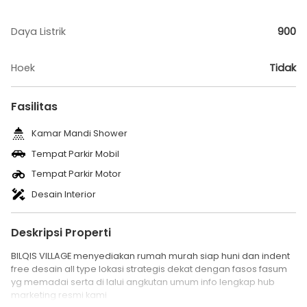
Daya Listrik
900
Hoek
Tidak
Fasilitas
Kamar Mandi Shower
Tempat Parkir Mobil
Tempat Parkir Motor
Desain Interior
Deskripsi Properti
BILQIS VILLAGE menyediakan rumah murah siap huni dan indent
free desain all type lokasi strategis dekat dengan fasos fasum
yg memadai serta di lalui angkutan umum info lengkap hub
marketing resmi kami