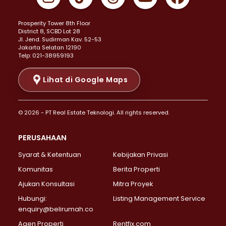
Properti Dijual di Johar Baru >
Properti Dijual di Kemayoran >
Prosperity Tower 8th Floor
Properti Dijual di Menteng >
District 8, SCBD Lot 28
Properti Dijual di Senen >
JI. Jend. Sudirman Kav. 52-53
Jakarta Selatan 12190
Properti Dijual di Tanah Abang >
Telp: 021-38959193
Properti Dijual di Cikini >
Properti Dijual di Kramat >
Lihat di Google Maps
Properti Dijual di Pasar Baru >
Properti Dijual di Bendungan Hilir >
© 2026 - PT Real Estate Teknologi. All rights reserved.
Properti Dijual di Jakarta Selatan >
Properti Dijual di Cilandak >
PERUSAHAAN
Properti Dijual di Lebak Bulus >
Syarat & Ketentuan
Kebijakan Privasi
Properti Dijual di Gandaria Selatan >
Properti Dijual di Pondok Labu >
Komunitas
Berita Properti
Properti Dijual di Cipete Selatan >
Ajukan Konsultasi
Mitra Proyek
Properti Dijual di Jagakarsa >
Hubungi:
Listing Management Service
Properti Dijual di Lenteng Agung >
enquiry@belirumah.co
Properti Dijual di Senayan >
Agen Properti
Rentfix.com