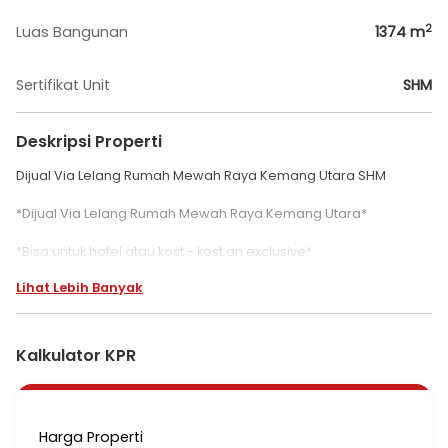
2
Luas Bangunan
1374
m
Sertifikat Unit
SHM
Deskripsi Properti
Dijual Via Lelang Rumah Mewah Raya Kemang Utara SHM
*Dijual Via Lelang Rumah Mewah Raya Kemang Utara*
*Bisa untuk hotel atau kost - kost an exclusive*
Lihat Lebih Banyak
Luas Tanah. 1.493m2
Luas Bangunan. 1.374m2
Barat
SHM
Kalkulator KPR
*Harga Lelang : 26.000.000.000 belum termasuk biaya - biaya*
- Cash only
Harga Properti
- Kolam renang