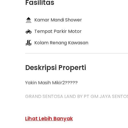
Fasilitas
Kamar Mandi Shower
Tempat Parkir Motor
Kolam Renang Kawasan
Deskripsi Properti
Yakin Masih Mikir2?????
GRAND SENTOSA LAND BY PT GM JAYA SENTOS
Tipe Verona
Ukuran 7x13
Lihat Lebih Banyak
Luas bangunan : 51 m