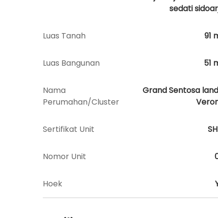
sedati sidoar
Luas Tanah
91
Luas Bangunan
51
Nama
Grand Sentosa land
Perumahan/Cluster
Vero
Sertifikat Unit
S
Nomor Unit
Hoek