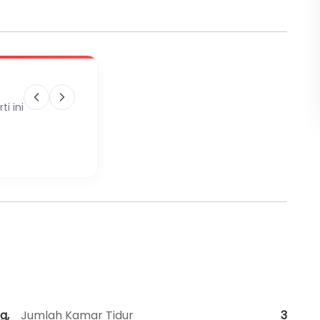
i ini
g,
Jumlah Kamar Tidur
3