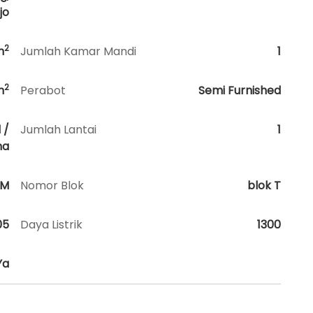
jo
2
m
Jumlah Kamar Mandi
1
2
m
Perabot
Semi Furnished
 /
Jumlah Lantai
1
na
HM
Nomor Blok
blok T
05
Daya Listrik
1300
Ya