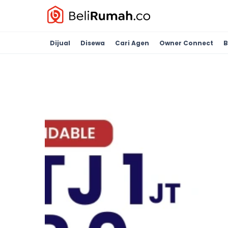
Dijual
Disewa
Cari Agen
Owner Connect
B