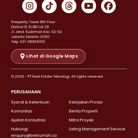
Properti Dijual di Gambir >
Properti Dijual di Johar Baru >
Properti Dijual di Kemayoran >
Prosperity Tower 8th Floor
Properti Dijual di Menteng >
District 8, SCBD Lot 28
Properti Dijual di Senen >
JI. Jend. Sudirman Kav. 52-53
Jakarta Selatan 12190
Properti Dijual di Tanah Abang >
Telp: 021-38959193
Properti Dijual di Cikini >
Properti Dijual di Kramat >
Lihat di Google Maps
Properti Dijual di Pasar Baru >
Properti Dijual di Bendungan Hilir >
© 2026 - PT Real Estate Teknologi. All rights reserved.
Properti Dijual di Jakarta Selatan >
Properti Dijual di Cilandak >
PERUSAHAAN
Properti Dijual di Lebak Bulus >
Syarat & Ketentuan
Kebijakan Privasi
Properti Dijual di Gandaria Selatan >
Properti Dijual di Pondok Labu >
Komunitas
Berita Properti
Properti Dijual di Cipete Selatan >
Ajukan Konsultasi
Mitra Proyek
Properti Dijual di Jagakarsa >
Hubungi:
Listing Management Service
Properti Dijual di Lenteng Agung >
enquiry@belirumah.co