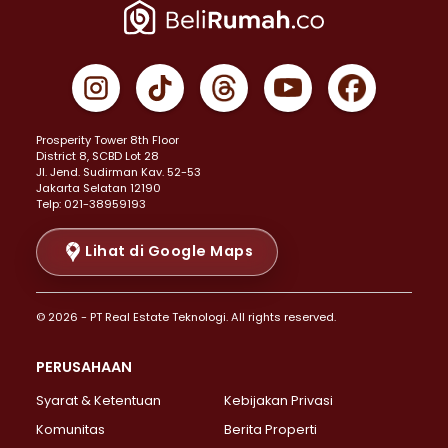
Properti Dijual di Jakarta Pusat >
Properti Dijual di Cempaka Putih >
Properti Dijual di Gambir >
Properti Dijual di Johar Baru >
Properti Dijual di Kemayoran >
Prosperity Tower 8th Floor
Properti Dijual di Menteng >
District 8, SCBD Lot 28
Properti Dijual di Senen >
JI. Jend. Sudirman Kav. 52-53
Jakarta Selatan 12190
Properti Dijual di Tanah Abang >
Telp: 021-38959193
Properti Dijual di Cikini >
Properti Dijual di Kramat >
Lihat di Google Maps
Properti Dijual di Pasar Baru >
Properti Dijual di Bendungan Hilir >
© 2026 - PT Real Estate Teknologi. All rights reserved.
Properti Dijual di Jakarta Selatan >
Properti Dijual di Cilandak >
PERUSAHAAN
Properti Dijual di Lebak Bulus >
Syarat & Ketentuan
Kebijakan Privasi
Properti Dijual di Gandaria Selatan >
Properti Dijual di Pondok Labu >
Komunitas
Berita Properti