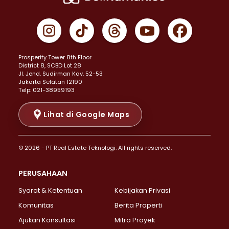
Properti Dijual di Cempaka Putih >
Properti Dijual di Gambir >
Properti Dijual di Johar Baru >
Properti Dijual di Kemayoran >
Prosperity Tower 8th Floor
Properti Dijual di Menteng >
District 8, SCBD Lot 28
Properti Dijual di Senen >
JI. Jend. Sudirman Kav. 52-53
Jakarta Selatan 12190
Properti Dijual di Tanah Abang >
Telp: 021-38959193
Properti Dijual di Cikini >
Properti Dijual di Kramat >
Lihat di Google Maps
Properti Dijual di Pasar Baru >
Properti Dijual di Bendungan Hilir >
© 2026 - PT Real Estate Teknologi. All rights reserved.
Properti Dijual di Jakarta Selatan >
Properti Dijual di Cilandak >
PERUSAHAAN
Properti Dijual di Lebak Bulus >
Syarat & Ketentuan
Kebijakan Privasi
Properti Dijual di Gandaria Selatan >
Properti Dijual di Pondok Labu >
Komunitas
Berita Properti
Properti Dijual di Cipete Selatan >
Ajukan Konsultasi
Mitra Proyek
Properti Dijual di Jagakarsa >