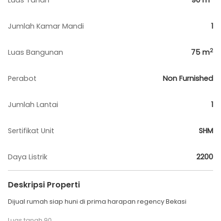
Luas Tanah
90
m
Jumlah Kamar Mandi
1
2
Luas Bangunan
75
m
Perabot
Non Furnished
Jumlah Lantai
1
Sertifikat Unit
SHM
Daya Listrik
2200
Deskripsi Properti
Dijual rumah siap huni di prima harapan regency Bekasi
Luas tanah 90