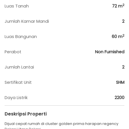
2
Luas Tanah
72
m
Jumlah Kamar Mandi
2
2
Luas Bangunan
60
m
Perabot
Non Furnished
Jumlah Lantai
2
Sertifikat Unit
SHM
Daya Listrik
2200
Deskripsi Properti
Dijual cepat rumah di cluster golden prima harapan regency