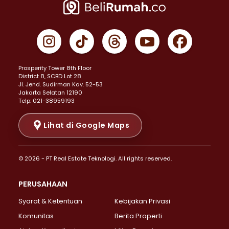
Properti Dijual di Jakarta Pusat >
Properti Dijual di Cempaka Putih >
Properti Dijual di Gambir >
Properti Dijual di Johar Baru >
Properti Dijual di Kemayoran >
Prosperity Tower 8th Floor
Properti Dijual di Menteng >
District 8, SCBD Lot 28
Properti Dijual di Senen >
JI. Jend. Sudirman Kav. 52-53
Jakarta Selatan 12190
Properti Dijual di Tanah Abang >
Telp: 021-38959193
Properti Dijual di Cikini >
Properti Dijual di Kramat >
Lihat di Google Maps
Properti Dijual di Pasar Baru >
Properti Dijual di Bendungan Hilir >
© 2026 - PT Real Estate Teknologi. All rights reserved.
Properti Dijual di Jakarta Selatan >
Properti Dijual di Cilandak >
PERUSAHAAN
Properti Dijual di Lebak Bulus >
Syarat & Ketentuan
Kebijakan Privasi
Properti Dijual di Gandaria Selatan >
Properti Dijual di Pondok Labu >
Komunitas
Berita Properti
Properti Dijual di Cipete Selatan >