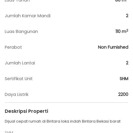
Luas Tanah
80
m
Jumlah Kamar Mandi
2
2
Luas Bangunan
110
m
Perabot
Non Furnished
Jumlah Lantai
2
Sertifikat Unit
SHM
Daya Listrik
2200
Deskripsi Properti
Dijual cepat rumah di Bintara loka indah Bintara Bekasi barat
SHM