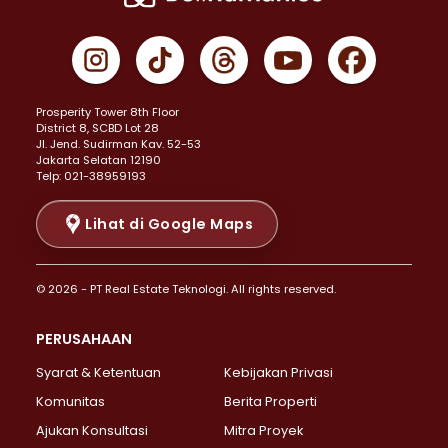
Properti Dijual di Cempaka Putih >
Properti Dijual di Gambir >
Properti Dijual di Johar Baru >
Properti Dijual di Kemayoran >
Prosperity Tower 8th Floor
Properti Dijual di Menteng >
District 8, SCBD Lot 28
Properti Dijual di Senen >
JI. Jend. Sudirman Kav. 52-53
Jakarta Selatan 12190
Properti Dijual di Tanah Abang >
Telp: 021-38959193
Properti Dijual di Cikini >
Properti Dijual di Kramat >
Lihat di Google Maps
Properti Dijual di Pasar Baru >
Properti Dijual di Bendungan Hilir >
© 2026 - PT Real Estate Teknologi. All rights reserved.
Properti Dijual di Jakarta Selatan >
Properti Dijual di Cilandak >
PERUSAHAAN
Properti Dijual di Lebak Bulus >
Syarat & Ketentuan
Kebijakan Privasi
Properti Dijual di Gandaria Selatan >
Properti Dijual di Pondok Labu >
Komunitas
Berita Properti
Properti Dijual di Cipete Selatan >
Ajukan Konsultasi
Mitra Proyek
Properti Dijual di Jagakarsa >