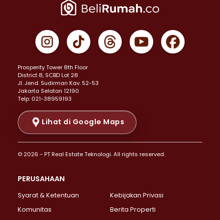
Properti Dijual di Jakarta Pusat >
Properti Dijual di Cempaka Putih >
Properti Dijual di Gambir >
Properti Dijual di Johar Baru >
Properti Dijual di Kemayoran >
Prosperity Tower 8th Floor
Properti Dijual di Menteng >
District 8, SCBD Lot 28
Properti Dijual di Senen >
JI. Jend. Sudirman Kav. 52-53
Jakarta Selatan 12190
Properti Dijual di Tanah Abang >
Telp: 021-38959193
Properti Dijual di Cikini >
Properti Dijual di Kramat >
Lihat di Google Maps
Properti Dijual di Pasar Baru >
Properti Dijual di Bendungan Hilir >
© 2026 - PT Real Estate Teknologi. All rights reserved.
Properti Dijual di Jakarta Selatan >
Properti Dijual di Cilandak >
PERUSAHAAN
Properti Dijual di Lebak Bulus >
Syarat & Ketentuan
Kebijakan Privasi
Properti Dijual di Gandaria Selatan >
Properti Dijual di Pondok Labu >
Komunitas
Berita Properti
Properti Dijual di Cipete Selatan >