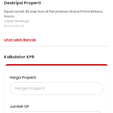
Deskripsi Properti
Dijual rumah 2lt siap huni di Perumahan Grand Prima Bintara,
Bekasi.
Lokasi Strategsi.
Bebas Banjir.
Luas Tanah 171 m.
Lihat Lebih Banyak
Luas Bangunan 220 m.
(luas bangunan 2 Lantai).
Kamar Tidur 4.
Kamar Mandi 4.
Kalkulator KPR
Air PAM.
Listrik 3500 watt.
Carport 1 mobil.
Row Jalan 2 mobil.
Harga Properti
Semi Furnished.
Harga Jual 2,6 milyar, Nego.
Info hub : Peter Lie, Century21 Metro.
HP/WA 0812 871 88162.
Jumlah DP
bedyM3#165899.