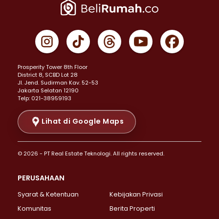
Properti Dijual di Jakarta Pusat >
Properti Dijual di Cempaka Putih >
Properti Dijual di Gambir >
Properti Dijual di Johar Baru >
Properti Dijual di Kemayoran >
Prosperity Tower 8th Floor
Properti Dijual di Menteng >
District 8, SCBD Lot 28
Properti Dijual di Senen >
JI. Jend. Sudirman Kav. 52-53
Jakarta Selatan 12190
Properti Dijual di Tanah Abang >
Telp: 021-38959193
Properti Dijual di Cikini >
Properti Dijual di Kramat >
Lihat di Google Maps
Properti Dijual di Pasar Baru >
Properti Dijual di Bendungan Hilir >
© 2026 - PT Real Estate Teknologi. All rights reserved.
Properti Dijual di Jakarta Selatan >
Properti Dijual di Cilandak >
PERUSAHAAN
Properti Dijual di Lebak Bulus >
Syarat & Ketentuan
Kebijakan Privasi
Properti Dijual di Gandaria Selatan >
Properti Dijual di Pondok Labu >
Komunitas
Berita Properti
Properti Dijual di Cipete Selatan >