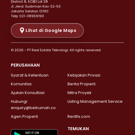
District 8, SCBD Lot 28
Properti Dijual di Senen >
JI. Jend. Sudirman Kav. 52-53
Jakarta Selatan 12190
Properti Dijual di Tanah Abang >
Telp: 021-38959193
Properti Dijual di Cikini >
Properti Dijual di Kramat >
Lihat di Google Maps
Properti Dijual di Pasar Baru >
Properti Dijual di Bendungan Hilir >
© 2026 - PT Real Estate Teknologi. All rights reserved.
Properti Dijual di Jakarta Selatan >
Properti Dijual di Cilandak >
PERUSAHAAN
Properti Dijual di Lebak Bulus >
Syarat & Ketentuan
Kebijakan Privasi
Properti Dijual di Gandaria Selatan >
Properti Dijual di Pondok Labu >
Komunitas
Berita Properti
Properti Dijual di Cipete Selatan >
Ajukan Konsultasi
Mitra Proyek
Properti Dijual di Jagakarsa >
Hubungi:
Listing Management Service
Properti Dijual di Lenteng Agung >
enquiry@belirumah.co
Properti Dijual di Senayan >
Agen Properti
Rentfix.com
Properti Dijual di Pondok Pinang >
Properti Dijual di Kebayoran Lama >
TEMUKAN
Properti Dijual di Kebayoran Baru >