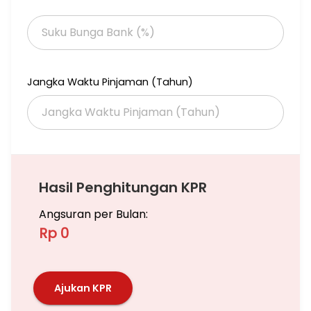
- Dekat Supermarket Hari-hari
- Dekat RSPI Bintaro
- Dekat RS Premier Bintaro
- Dekat Gerbang Tol Pondok Aren Dan Parigi
*More Info dan kunjungan Hubungi
Jangka Waktu Pinjaman (Tahun)
Agus Kris
Hasil Penghitungan KPR
Angsuran per Bulan:
Rp 0
Ajukan KPR