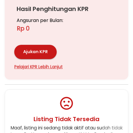
Hasil Penghitungan KPR
Berminat Hubungi :
Rahman
Angsuran per Bulan:
0838-7310-8717
Rp 0
Ajukan KPR
Pelajari KPR Lebih Lanjut
Listing Tidak Tersedia
Maaf, listing ini sedang tidak aktif atau sudah tidak