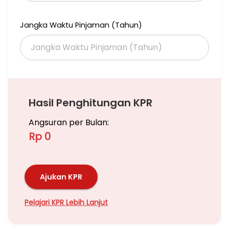
- Dekat Fresh Market
- Dekat Pusat Kuliner Emerald
Jangka Waktu Pinjaman (Tahun)
- Dekat Gerbang Toll Parigi
Segera Survey & Hubungi:
INDAH ETA
0887-7811-251
Hasil Penghitungan KPR
Angsuran per Bulan:
Rp 0
Ajukan KPR
Pelajari KPR Lebih Lanjut