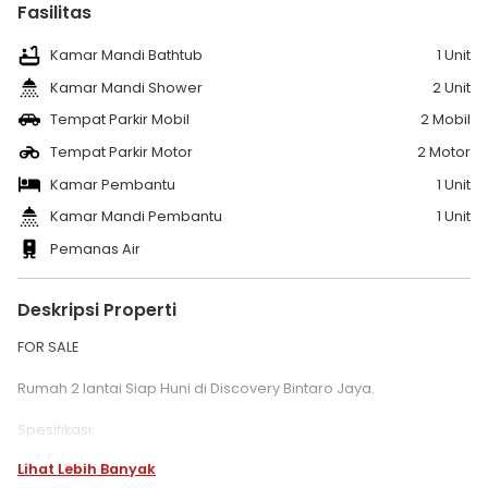
Fasilitas
Kamar Mandi Bathtub
1 Unit
Kamar Mandi Shower
2 Unit
Tempat Parkir Mobil
2 Mobil
Tempat Parkir Motor
2 Motor
Kamar Pembantu
1 Unit
Kamar Mandi Pembantu
1 Unit
Pemanas Air
Deskripsi Properti
FOR SALE
Rumah 2 lantai Siap Huni di Discovery Bintaro Jaya.
Spesifikasi:
Luas Tanah 105 M2
Lihat Lebih Banyak
Luas Bangunan 120 M2