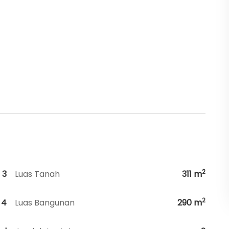
2
3
Luas Tanah
311
m
2
4
Luas Bangunan
290
m