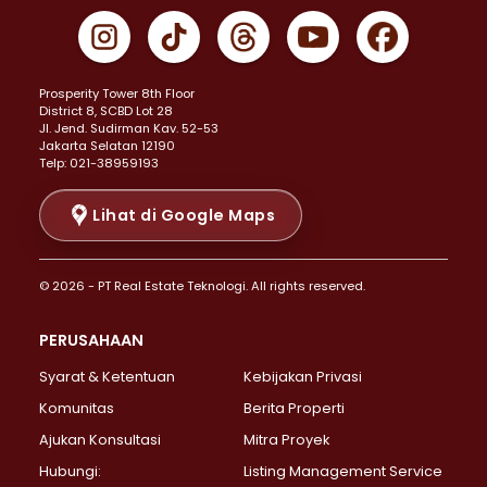
Properti Dijual di Gambir >
Properti Dijual di Johar Baru >
Properti Dijual di Kemayoran >
Prosperity Tower 8th Floor
Properti Dijual di Menteng >
District 8, SCBD Lot 28
Properti Dijual di Senen >
JI. Jend. Sudirman Kav. 52-53
Jakarta Selatan 12190
Properti Dijual di Tanah Abang >
Telp: 021-38959193
Properti Dijual di Cikini >
Properti Dijual di Kramat >
Lihat di Google Maps
Properti Dijual di Pasar Baru >
Properti Dijual di Bendungan Hilir >
© 2026 - PT Real Estate Teknologi. All rights reserved.
Properti Dijual di Jakarta Selatan >
Properti Dijual di Cilandak >
PERUSAHAAN
Properti Dijual di Lebak Bulus >
Syarat & Ketentuan
Kebijakan Privasi
Properti Dijual di Gandaria Selatan >
Properti Dijual di Pondok Labu >
Komunitas
Berita Properti
Properti Dijual di Cipete Selatan >
Ajukan Konsultasi
Mitra Proyek
Properti Dijual di Jagakarsa >
Hubungi:
Listing Management Service
Properti Dijual di Lenteng Agung >