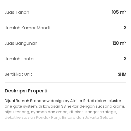
2
Luas Tanah
105
m
Jumlah Kamar Mandi
3
2
Luas Bangunan
128
m
Jumlah Lantai
3
Sertifikat Unit
SHM
Deskripsi Properti
Dijual Rumah Brandnew design by Atelier Riri, di dalam cluster
one gate system, di kawasan 33 hektar dengan suasana alami,
hijau, tenang, nyaman dan aman, di lokasi sangat strategis,
dekat ke stasiun Pondok Ranji, Bintaro dan Jakarta Selatan.
Lt : 105 (7x15)