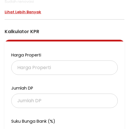
Sudah renovasi
Lt.151 lb. 200
Lihat Lebih Banyak
Kmr tidur 4+1
Lingkungan tenang, asri
Jalan depan lebar
Jual segera
Kalkulator KPR
harga 2.4M nego
Harga Properti
Jumlah DP
Suku Bunga Bank (%)