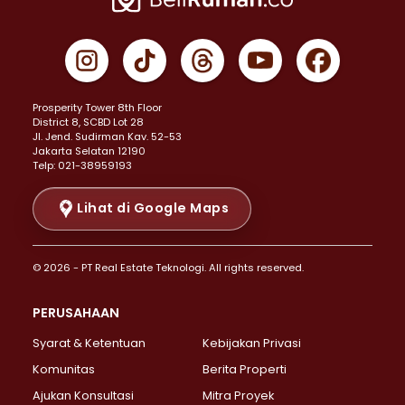
Properti Dijual di Cempaka Putih >
Properti Dijual di Gambir >
Properti Dijual di Johar Baru >
Properti Dijual di Kemayoran >
Prosperity Tower 8th Floor
Properti Dijual di Menteng >
District 8, SCBD Lot 28
Properti Dijual di Senen >
JI. Jend. Sudirman Kav. 52-53
Jakarta Selatan 12190
Properti Dijual di Tanah Abang >
Telp: 021-38959193
Properti Dijual di Cikini >
Properti Dijual di Kramat >
Lihat di Google Maps
Properti Dijual di Pasar Baru >
Properti Dijual di Bendungan Hilir >
© 2026 - PT Real Estate Teknologi. All rights reserved.
Properti Dijual di Jakarta Selatan >
Properti Dijual di Cilandak >
PERUSAHAAN
Properti Dijual di Lebak Bulus >
Syarat & Ketentuan
Kebijakan Privasi
Properti Dijual di Gandaria Selatan >
Properti Dijual di Pondok Labu >
Komunitas
Berita Properti
Properti Dijual di Cipete Selatan >
Ajukan Konsultasi
Mitra Proyek