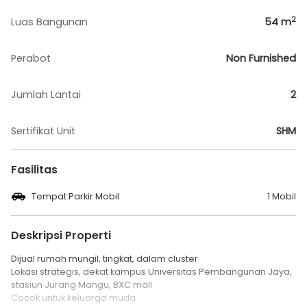
2
Luas Bangunan
54
m
Perabot
Non Furnished
Jumlah Lantai
2
Sertifikat Unit
SHM
Fasilitas
Tempat Parkir Mobil
1 Mobil
Deskripsi Properti
Dijual rumah mungil, tingkat, dalam cluster
Lokasi strategis, dekat kampus Universitas Pembangunan Jaya,
stasiun Jurang Mangu, BXC mall
Cocok untuk keluarga muda