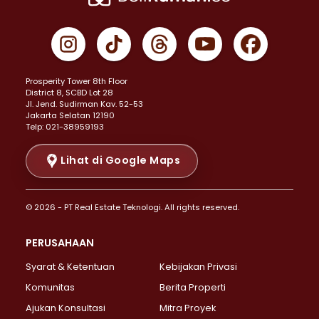
Properti Dijual di Cempaka Putih >
Properti Dijual di Gambir >
Properti Dijual di Johar Baru >
Properti Dijual di Kemayoran >
Prosperity Tower 8th Floor
Properti Dijual di Menteng >
District 8, SCBD Lot 28
Properti Dijual di Senen >
JI. Jend. Sudirman Kav. 52-53
Jakarta Selatan 12190
Properti Dijual di Tanah Abang >
Telp: 021-38959193
Properti Dijual di Cikini >
Properti Dijual di Kramat >
Lihat di Google Maps
Properti Dijual di Pasar Baru >
Properti Dijual di Bendungan Hilir >
© 2026 - PT Real Estate Teknologi. All rights reserved.
Properti Dijual di Jakarta Selatan >
Properti Dijual di Cilandak >
PERUSAHAAN
Properti Dijual di Lebak Bulus >
Syarat & Ketentuan
Kebijakan Privasi
Properti Dijual di Gandaria Selatan >
Properti Dijual di Pondok Labu >
Komunitas
Berita Properti
Properti Dijual di Cipete Selatan >
Ajukan Konsultasi
Mitra Proyek
Properti Dijual di Jagakarsa >