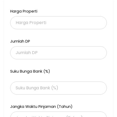
Carport 2 mbl
Air PAM Bintaro Jaya
Harga Properti
Listrik 3500
*Hrg 4,1 M* ( Nego )
Cara Bayar : CASH/KPR
* Selling Point :
Jumlah DP
5 Menit ke Pasar Modern
5 Menit ke MCD Bintaro
8 Menit ke Drivinf Golf Bintaro
8 Menit ke Rs Pondok Indah Bintaro
8 Menit ke Bintaro Xchange Mall
8 Menit ke Stasiun Jurang Mangu
Suku Bunga Bank (%)
8 Menit ke Toll Pondok Aren
* Segera Survey Dan Hubungi :
Rahman
0838-7310-8717
Jangka Waktu Pinjaman (Tahun)