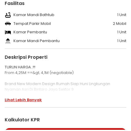
Fasilitas
Kamar Mandi Bathtub
1 Unit
Tempat Parkir Mobil
2 Mobil
Kamar Pembantu
1 Unit
Kamar Mandi Pembantu
1 Unit
Deskripsi Properti
TURUN HARGA..!!!
From 4,25M ==&gt; 4,1M (negotiable)
Brand New Modern Design Rumah Siap Huni Lingkungan
Nyaman Asri Di Bintaro Jaya Sektor 9
Lihat Lebih Banyak
* Spesifikasi :
LT: 160 (8X20) m2
LB : 206 m2
2 Lantai
Kalkulator KPR
SHM
KT 4+1, KM 3+1