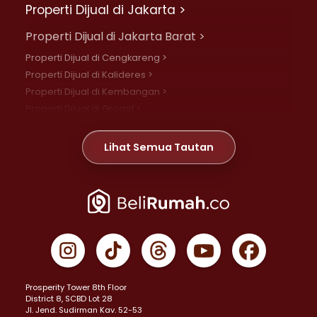
Properti Dijual di Jakarta >
Properti Dijual di Jakarta Barat >
Properti Dijual di Cengkareng >
Properti Dijual di Kalideres >
Properti Dijual di Kembangan >
Properti Dijual di Grogol >
Properti Dijual di Daan Mogot >
Properti Dijual di Meruya >
Lihat Semua Tautan
Properti Dijual di Jelambar >
Properti Dijual di Joglo >
Properti Dijual di Jakarta Pusat >
Properti Dijual di Cempaka Putih >
Properti Dijual di Gambir >
Properti Dijual di Johar Baru >
Properti Dijual di Kemayoran >
Prosperity Tower 8th Floor
Properti Dijual di Menteng >
District 8, SCBD Lot 28
Properti Dijual di Senen >
JI. Jend. Sudirman Kav. 52-53