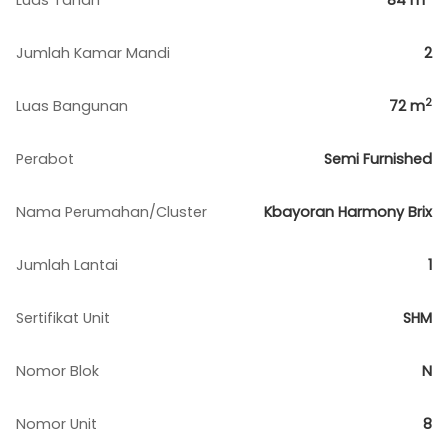
Luas Tanah
84
m
Jumlah Kamar Mandi
2
2
Luas Bangunan
72
m
Perabot
Semi Furnished
Nama Perumahan/Cluster
Kbayoran Harmony Brix
Jumlah Lantai
1
Sertifikat Unit
SHM
Nomor Blok
N
Nomor Unit
8