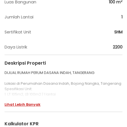
2
Luas Bangunan
100
m
Jumlah Lantai
1
Sertifikat Unit
SHM
Daya Listrik
2200
Deskripsi Properti
DIJUAL RUMAH PERUM DASANA INDAH, TANGERANG
Lokasi di Perumahan Dasana Indah, Bojong Nangka, Tangerang
Spesifikasi Unit:
1. LT 105m2, LB 100m2 | 1 lantai
2. 3 Kamar Tidur, 2 Kamar Mandi
Lihat Lebih Banyak
3. Ada ruang tamu, ruang keluarga, dapur, akses mobil masuk,
garasi muat 1 mobil
4. Posisi Hoek, hadap timur
5. Listrik 2200W, PNGAS, Air PDAM
Kalkulator KPR
6. Bonus AC