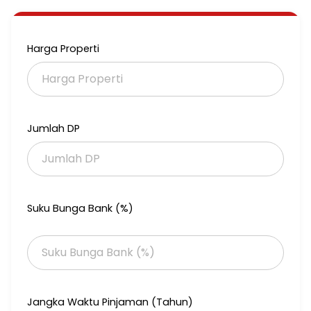
7. SHM
LOKASI STRATEGIS
Harga Properti
- 2 KM ke Gading Serpong
- 3 KM ke Karawaci
Harga 750jt (nego)
Jumlah DP
Suku Bunga Bank (%)
Jangka Waktu Pinjaman (Tahun)