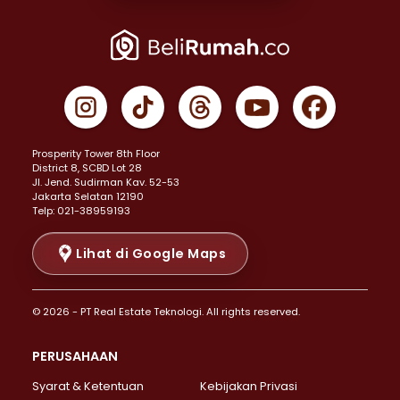
Properti Dijual di Joglo >
Properti Dijual di Jakarta Pusat >
Properti Dijual di Cempaka Putih >
Properti Dijual di Gambir >
Properti Dijual di Johar Baru >
Properti Dijual di Kemayoran >
Prosperity Tower 8th Floor
Properti Dijual di Menteng >
District 8, SCBD Lot 28
Properti Dijual di Senen >
JI. Jend. Sudirman Kav. 52-53
Jakarta Selatan 12190
Properti Dijual di Tanah Abang >
Telp: 021-38959193
Properti Dijual di Cikini >
Properti Dijual di Kramat >
Lihat di Google Maps
Properti Dijual di Pasar Baru >
Properti Dijual di Bendungan Hilir >
© 2026 - PT Real Estate Teknologi. All rights reserved.
Properti Dijual di Jakarta Selatan >
Properti Dijual di Cilandak >
PERUSAHAAN
Properti Dijual di Lebak Bulus >
Syarat & Ketentuan
Kebijakan Privasi
Properti Dijual di Gandaria Selatan >