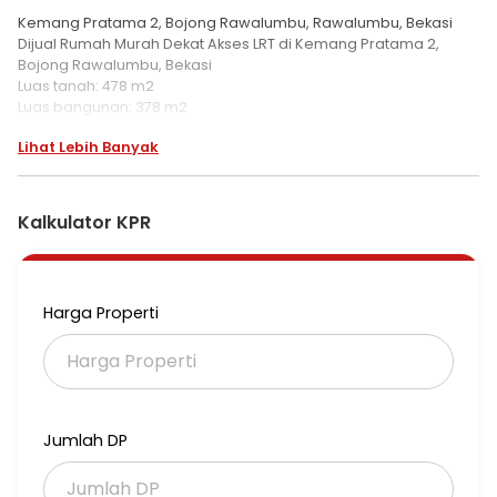
Kemang Pratama 2, Bojong Rawalumbu, Rawalumbu, Bekasi
Dijual Rumah Murah Dekat Akses LRT di Kemang Pratama 2,
Bojong Rawalumbu, Bekasi
Luas tanah: 478 m2
Luas bangunan: 378 m2
Lantai 1:
Lihat Lebih Banyak
Kamar tidur: 3+1
Kamar mandi: 1+1
Lantai 2:
Kamar tidur: 3
Kalkulator KPR
Kamar mandi: 2
Listrik: 3.500 watt
Sumber air: Pompa air
Atap: Baja ringan
Harga Properti
Hadap: Timur
Bangunan tahun: 2006
SHM & IMB
Rumah 2 Lantai di Kemang Pratama 2, Bekasi
Keamanan 24 jam
Jumlah DP
Dekat Toll Becakayu
Dekat Toll Bekasi Barat
Dekat Sekolah Marsudirini Kemang Pratama