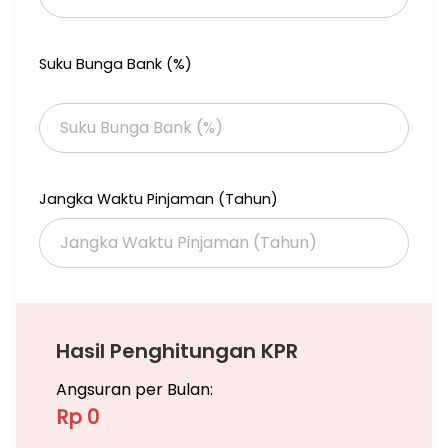
Dekat Sekolah Al Azhar Kemang Pratama
Dekat Sekolah Victory Plus
Dekat Rumah Sakit St Elisabeth
Suku Bunga Bank (%)
Dekat Metropolitan Mall Bekasi
Dekat Grand Galaxy Park Mall
Dekat Pakuwon Mall Bekasi
Dekat Kuliner
Dekat Perbankan
Jangka Waktu Pinjaman (Tahun)
Hubungi:
Lien Lee
Hasil Penghitungan KPR
Angsuran per Bulan:
Rp 0