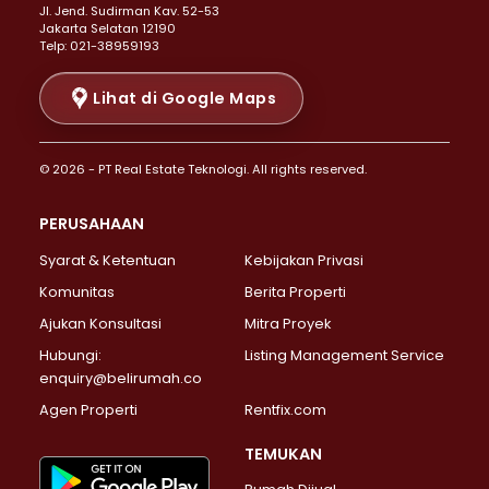
Properti Dijual di Senen >
JI. Jend. Sudirman Kav. 52-53
Jakarta Selatan 12190
Properti Dijual di Tanah Abang >
Telp: 021-38959193
Properti Dijual di Cikini >
Properti Dijual di Kramat >
Lihat di Google Maps
Properti Dijual di Pasar Baru >
Properti Dijual di Bendungan Hilir >
© 2026 - PT Real Estate Teknologi. All rights reserved.
Properti Dijual di Jakarta Selatan >
Properti Dijual di Cilandak >
PERUSAHAAN
Properti Dijual di Lebak Bulus >
Syarat & Ketentuan
Kebijakan Privasi
Properti Dijual di Gandaria Selatan >
Properti Dijual di Pondok Labu >
Komunitas
Berita Properti
Properti Dijual di Cipete Selatan >
Ajukan Konsultasi
Mitra Proyek
Properti Dijual di Jagakarsa >
Hubungi:
Listing Management Service
Properti Dijual di Lenteng Agung >
enquiry@belirumah.co
Properti Dijual di Senayan >
Agen Properti
Rentfix.com
Properti Dijual di Pondok Pinang >
Properti Dijual di Kebayoran Lama >
TEMUKAN
Properti Dijual di Kebayoran Baru >