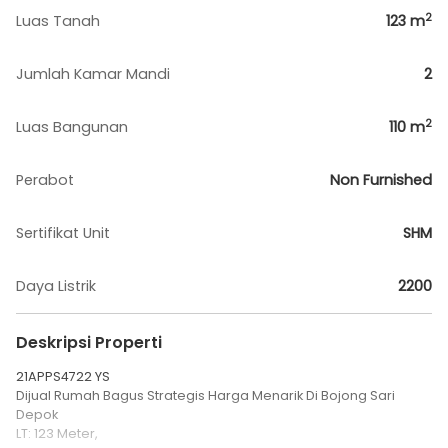
2
Luas Tanah
123
m
Jumlah Kamar Mandi
2
2
Luas Bangunan
110
m
Perabot
Non Furnished
Sertifikat Unit
SHM
Daya Listrik
2200
Deskripsi Properti
21APPS4722 YS
Dijual Rumah Bagus Strategis Harga Menarik Di Bojong Sari
Depok
LT: 123 Meter,