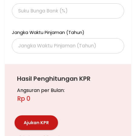
drawasih,Garuda,Merak,parkit,Kutilang,Kenari,kepodang,Wallet,
Manyar,Perkutut,Tekukur,Veteran,Pesanggrahan,Bumi Bintaro
Permai.
Jangka Waktu Pinjaman (Tahun)
Hasil Penghitungan KPR
Angsuran per Bulan:
Rp 0
Ajukan KPR