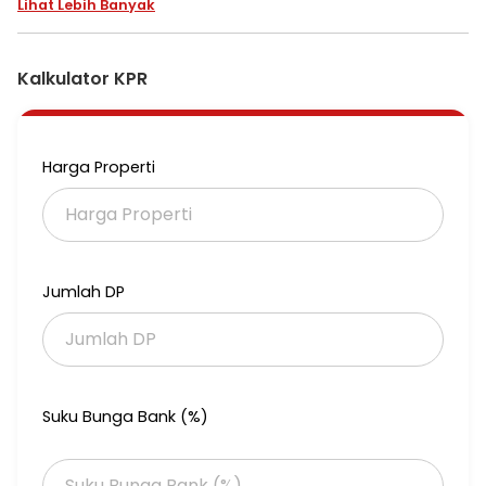
Lihat Lebih Banyak
- 2 kamar Tidur
- 1 kamar mandi
- 1 Dapur
- 1 carpot
Kalkulator KPR
Tipe :
30/40 =175 juta
36/60 =235 juta
inpo Lebih Lanjut :
Harga Properti
wa.me/6285624208062
Jumlah DP
Suku Bunga Bank (%)