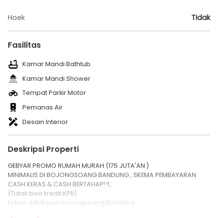
Hoek
Tidak
Fasilitas
Kamar Mandi Bathtub
Kamar Mandi Shower
Tempat Parkir Motor
Pemanas Air
Desain Interior
Deskripsi Properti
GEBYAR PROMO RUMAH MURAH (175 JUTA'AN )
MINIMALIS DI BOJONGSOANG BANDUNG , SKEMA PEMBAYARAN
CASH KERAS & CASH BERTAHAP! !!,
(Tidak bisa kredit KPR)
Lokasi: jl.Batusari bojongsoang,Bandung
- Ruang Tamu