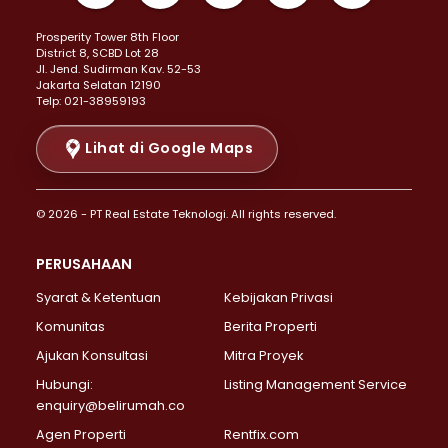
Properti Dijual di Kemayoran >
Prosperity Tower 8th Floor
Properti Dijual di Menteng >
District 8, SCBD Lot 28
Properti Dijual di Senen >
JI. Jend. Sudirman Kav. 52-53
Jakarta Selatan 12190
Properti Dijual di Tanah Abang >
Telp: 021-38959193
Properti Dijual di Cikini >
Properti Dijual di Kramat >
Lihat di Google Maps
Properti Dijual di Pasar Baru >
Properti Dijual di Bendungan Hilir >
© 2026 - PT Real Estate Teknologi. All rights reserved.
Properti Dijual di Jakarta Selatan >
Properti Dijual di Cilandak >
PERUSAHAAN
Properti Dijual di Lebak Bulus >
Syarat & Ketentuan
Kebijakan Privasi
Properti Dijual di Gandaria Selatan >
Properti Dijual di Pondok Labu >
Komunitas
Berita Properti
Properti Dijual di Cipete Selatan >
Ajukan Konsultasi
Mitra Proyek
Properti Dijual di Jagakarsa >
Hubungi:
Listing Management Service
Properti Dijual di Lenteng Agung >
enquiry@belirumah.co
Properti Dijual di Senayan >
Agen Properti
Rentfix.com
Properti Dijual di Pondok Pinang >