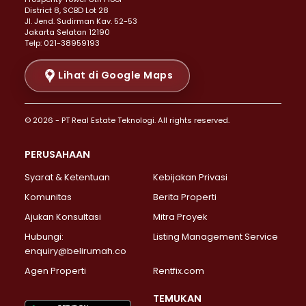
Properti Dijual di Menteng >
District 8, SCBD Lot 28
Properti Dijual di Senen >
JI. Jend. Sudirman Kav. 52-53
Jakarta Selatan 12190
Properti Dijual di Tanah Abang >
Telp: 021-38959193
Properti Dijual di Cikini >
Properti Dijual di Kramat >
Lihat di Google Maps
Properti Dijual di Pasar Baru >
Properti Dijual di Bendungan Hilir >
© 2026 - PT Real Estate Teknologi. All rights reserved.
Properti Dijual di Jakarta Selatan >
Properti Dijual di Cilandak >
PERUSAHAAN
Properti Dijual di Lebak Bulus >
Syarat & Ketentuan
Kebijakan Privasi
Properti Dijual di Gandaria Selatan >
Properti Dijual di Pondok Labu >
Komunitas
Berita Properti
Properti Dijual di Cipete Selatan >
Ajukan Konsultasi
Mitra Proyek
Properti Dijual di Jagakarsa >
Hubungi:
Listing Management Service
Properti Dijual di Lenteng Agung >
enquiry@belirumah.co
Properti Dijual di Senayan >
Agen Properti
Rentfix.com
Properti Dijual di Pondok Pinang >
Properti Dijual di Kebayoran Lama >
TEMUKAN