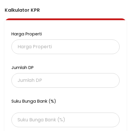
- 1 Dapur
- 1 carpot
Kalkulator KPR
Tipe :
30/40 =175 juta
36/60 =235 juta
inpo Lebih Lanjut :
Harga Properti
wa.me/6285624208062
Jumlah DP
Suku Bunga Bank (%)