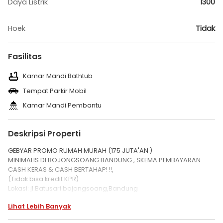
Daya Listrik
1300
Hoek
Tidak
Fasilitas
Kamar Mandi Bathtub
Tempat Parkir Mobil
Kamar Mandi Pembantu
Deskripsi Properti
GEBYAR PROMO RUMAH MURAH (175 JUTA'AN )
MINIMALIS DI BOJONGSOANG BANDUNG , SKEMA PEMBAYARAN
CASH KERAS & CASH BERTAHAP! !!,
(Tidak bisa kredit KPR)
Lokasi: jl.Batusari bojongsoang,Bandung
- Ruang Tamu
Lihat Lebih Banyak
- 2 kamar Tidur
- 1 kamar mandi