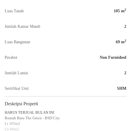
2
Luas Tanah
105
m
Jumlah Kamar Mandi
2
2
Luas Bangunan
69
m
Perabot
Non Furnished
Jumlah Lantai
2
Sertifikat Unit
SHM
Deskripsi Properti
HARUS TERJUAL BULAN INI
Rumah Baru The Green - BSD City
Lt 105m2
Lb 69m2.