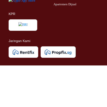
Apartemen Dijual
Properti Dijual di Pancoran >
Properti Dijual di Mampang Prapatan >
KPR
Properti Dijual di Kalibata >
Properti Dijual di Pasar Minggu >
Properti Dijual di Kebagusan >
Properti Dijual di Pejaten Barat >
Properti Dijual di Bintaro >
Jaringan Kami
Properti Dijual di Petukangan Selatan >
Properti Dijual di Pessangrahan >
Properti Dijual di Karet Kuningan >
Properti Dijual di Tebet >
Properti Dijual di Jakarta Timur >
Properti Dijual di Cakung >
Properti Dijual di Jatinegara >
Properti Dijual di Ujung Menteng >
Properti Dijual di Penggilingan >
Properti Dijual di Pulo Gebang >
Properti Dijual di Cipayung >