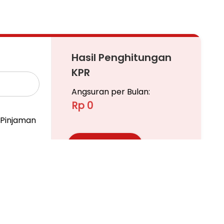
Hasil Penghitungan
KPR
Angsuran per Bulan:
Rp 0
us-bagus dan mewah.
Pinjaman
Ajukan KPR
Pelajari KPR Lebih Lanjut