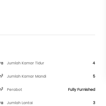
ra
Jumlah Kamar Tidur
4
2
m
Jumlah Kamar Mandi
5
2
m
Perabot
Fully Furnished
ra
Jumlah Lantai
3