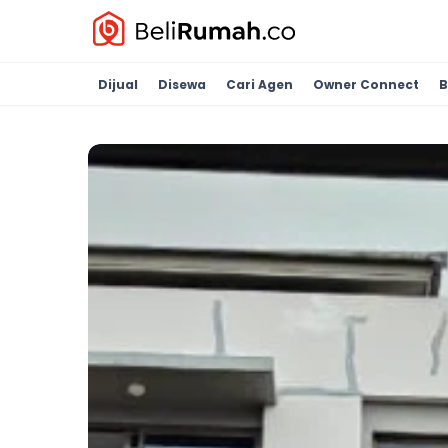
Dijual
Disewa
Cari Agen
Owner Connect
B