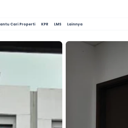
antu Cari Properti
KPR
LMS
Lainnya