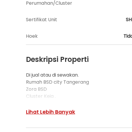
Perumahan/Cluster
Sertifikat Unit
S
Hoek
Tid
Deskripsi Properti
Di jual atau di sewakan.
Rumah BSD city Tangerang
Zora BSD
Cluster Keia .
Harga jual : 6,2 M . nego
Lihat Lebih Banyak
Full furnished.
Furnished nya yg ada di foto semua.
Luas tanah: 120 m2