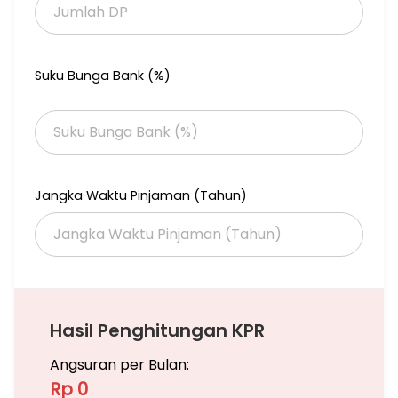
- Finishing Premium:
Lantai ruang keluarga: Granit 90 x 180
Lantai kamar tidur: SPC
Suku Bunga Bank (%)
Dinding kamar mandi: Granit 60 x 120
- Sanitary : Toto, Kohler dan Hansgrohe
- Posisi hook taman membuat rumah lebih terang, sirkulasi
udara maksimal, dan terasa lebih luas. Cocok untuk keluarga
besar yang mengutamakan kenyamanan dan privasi.
Jangka Waktu Pinjaman (Tahun)
- Lokasi strategis dekat fasilitas BSD: sekolah internasional, AEON
Mall, The Breeze, rumah sakit & akses tol.
Harga: 9,3M nego
16154-TK
Hasil Penghitungan KPR
Angsuran per Bulan:
Rp 0