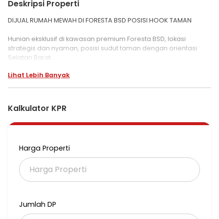
Deskripsi Properti
DIJUAL RUMAH MEWAH DI FORESTA BSD POSISI HOOK TAMAN
Hunian eksklusif di kawasan premium Foresta BSD, lokasi
strategis dan nyaman, posisi sudut taman dengan orientasi
Selatan Barat
Lihat Lebih Banyak
- Spesifikasi Properti:
Luas Tanah: 340 m (17 x 20)
Luas Bangunan: 450 m
2 Lantai
Kalkulator KPR
Bangunan Mandiri (non developer)
- Kamar Tidur: 5 + 1
Harga Properti
- Kamar Mandi: 6 + 1
- Fasilitas Tambahan:
Gudang 2 (lantai 1 & 2)
Garasi 2 mobil
Carport 2 mobil
Jumlah DP
Listrik 5.500 VA
Surat PPJB siap AJB