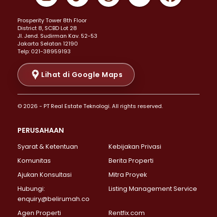
Properti Dijual di Kemayoran >
Prosperity Tower 8th Floor
Properti Dijual di Menteng >
District 8, SCBD Lot 28
Properti Dijual di Senen >
JI. Jend. Sudirman Kav. 52-53
Jakarta Selatan 12190
Properti Dijual di Tanah Abang >
Telp: 021-38959193
Properti Dijual di Cikini >
Properti Dijual di Kramat >
Lihat di Google Maps
Properti Dijual di Pasar Baru >
Properti Dijual di Bendungan Hilir >
© 2026 - PT Real Estate Teknologi. All rights reserved.
Properti Dijual di Jakarta Selatan >
Properti Dijual di Cilandak >
PERUSAHAAN
Properti Dijual di Lebak Bulus >
Syarat & Ketentuan
Kebijakan Privasi
Properti Dijual di Gandaria Selatan >
Properti Dijual di Pondok Labu >
Komunitas
Berita Properti
Properti Dijual di Cipete Selatan >
Ajukan Konsultasi
Mitra Proyek
Properti Dijual di Jagakarsa >
Hubungi:
Listing Management Service
Properti Dijual di Lenteng Agung >
enquiry@belirumah.co
Properti Dijual di Senayan >
Agen Properti
Rentfix.com
Properti Dijual di Pondok Pinang >