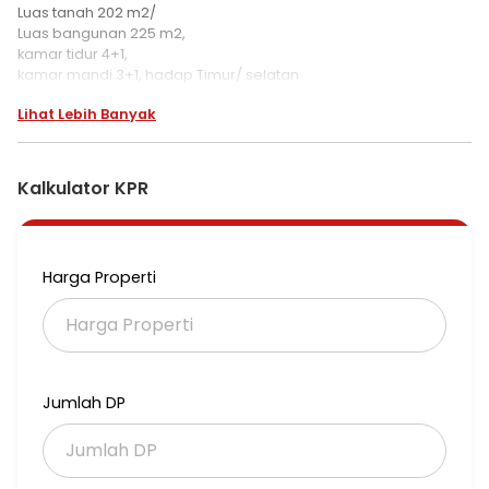
Luas tanah 202 m2/
Luas bangunan 225 m2,
kamar tidur 4+1,
kamar mandi 3+1, hadap Timur/ selatan
carport untuk 2 mobil canopy
Lihat Lebih Banyak
dapur sdh dapat kompor tanam, bonus exhaust Lantai granite
tile 80x 80 motif marmer,
Harga : 4.850.000.000 nego.
Kalkulator KPR
minat segera hubungi wg:
Glodia
0818/717/991
Harga Properti
Jumlah DP