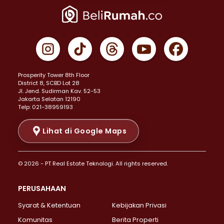
Properti Dijual di Jakarta Pusat >
Properti Dijual di Cempaka Putih >
Properti Dijual di Gambir >
Properti Dijual di Johar Baru >
Properti Dijual di Kemayoran >
Prosperity Tower 8th Floor
Properti Dijual di Menteng >
District 8, SCBD Lot 28
Properti Dijual di Senen >
JI. Jend. Sudirman Kav. 52-53
Jakarta Selatan 12190
Properti Dijual di Tanah Abang >
Telp: 021-38959193
Properti Dijual di Cikini >
Properti Dijual di Kramat >
Lihat di Google Maps
Properti Dijual di Pasar Baru >
Properti Dijual di Bendungan Hilir >
© 2026 - PT Real Estate Teknologi. All rights reserved.
Properti Dijual di Jakarta Selatan >
Properti Dijual di Cilandak >
PERUSAHAAN
Properti Dijual di Lebak Bulus >
Syarat & Ketentuan
Kebijakan Privasi
Properti Dijual di Gandaria Selatan >
Properti Dijual di Pondok Labu >
Komunitas
Berita Properti