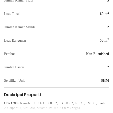
Jumlah Kamar Tidur
3
2
Luas Tanah
60
m
Jumlah Kamar Mandi
2
2
Luas Bangunan
50
m
Perabot
Non Furnished
Jumlah Lantai
2
Sertifikat Unit
SHM
Deskripsi Properti
CPA 17889 Rumah di BSD - LT: 60 m2, LB: 50 m2, KT: 3+, KM: 2+, Lantai:
2, Carport: 1, Air: PAM, Surat: SHM, IDR: 1,8 M (Nego)