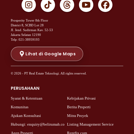
Properti Dijual di Johar Baru >
Properti Dijual di Kemayoran >
Properti Dijual di Menteng >
Prosperity Tower 8th Floor
Properti Dijual di Senen >
District 8, SCBD Lot 28
JI. Jend. Sudirman Kav. 52-53
Properti Dijual di Tanah Abang >
Jakarta Selatan 12190
Properti Dijual di Cikini >
Telp: 021-38959193
Properti Dijual di Kramat >
Properti Dijual di Pasar Baru >
Lihat di Google Maps
Properti Dijual di Bendungan Hilir >
Properti Dijual di Jakarta Selatan >
© 2026 - PT Real Estate Teknologi. All rights reserved.
Properti Dijual di Cilandak >
Properti Dijual di Lebak Bulus >
PERUSAHAAN
Properti Dijual di Gandaria Selatan >
Properti Dijual di Pondok Labu >
Syarat & Ketentuan
Kebijakan Privasi
Properti Dijual di Cipete Selatan >
Komunitas
Berita Properti
Properti Dijual di Jagakarsa >
Ajukan Konsultasi
Mitra Proyek
Properti Dijual di Lenteng Agung >
Hubungi: enquiry@belirumah.co
Listing Management Service
Properti Dijual di Senayan >
Agen Properti
Rentfix.com
Properti Dijual di Pondok Pinang >