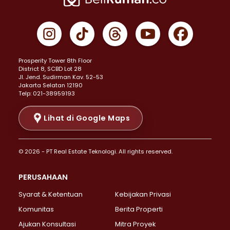
Properti Dijual di Cempaka Putih >
Properti Dijual di Gambir >
Properti Dijual di Johar Baru >
Properti Dijual di Kemayoran >
Prosperity Tower 8th Floor
Properti Dijual di Menteng >
District 8, SCBD Lot 28
Properti Dijual di Senen >
JI. Jend. Sudirman Kav. 52-53
Jakarta Selatan 12190
Properti Dijual di Tanah Abang >
Telp: 021-38959193
Properti Dijual di Cikini >
Properti Dijual di Kramat >
Lihat di Google Maps
Properti Dijual di Pasar Baru >
Properti Dijual di Bendungan Hilir >
© 2026 - PT Real Estate Teknologi. All rights reserved.
Properti Dijual di Jakarta Selatan >
Properti Dijual di Cilandak >
PERUSAHAAN
Properti Dijual di Lebak Bulus >
Syarat & Ketentuan
Kebijakan Privasi
Properti Dijual di Gandaria Selatan >
Properti Dijual di Pondok Labu >
Komunitas
Berita Properti
Properti Dijual di Cipete Selatan >
Ajukan Konsultasi
Mitra Proyek