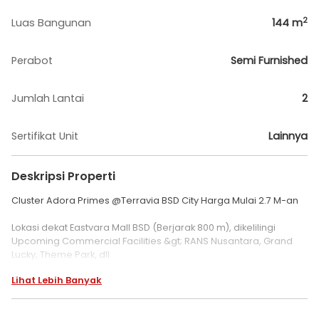
2
Luas Bangunan
144
m
Perabot
Semi Furnished
Jumlah Lantai
2
Sertifikat Unit
Lainnya
Deskripsi Properti
Cluster Adora Primes @Terravia BSD City Harga Mulai 2.7 M-an
Lokasi dekat Eastvara Mall BSD (Berjarak 800 m), dikelilingi
Upcoming Commercial Facilities &gt; RANS Nusantara, Grand
Lucky, Theme Park, dll
Lihat Lebih Banyak
- Tipe Rumah 3 Lantai
- Tipe 7x12 Harga Setelah Diskon Mulai 2.7 M-an (Inc. PPN)