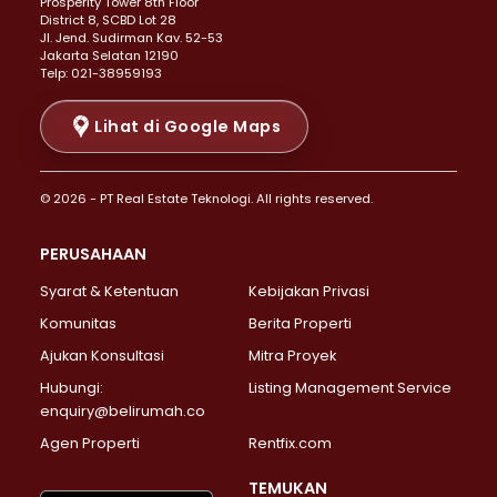
Prosperity Tower 8th Floor
Properti Dijual di Menteng >
District 8, SCBD Lot 28
Properti Dijual di Senen >
JI. Jend. Sudirman Kav. 52-53
Jakarta Selatan 12190
Properti Dijual di Tanah Abang >
Telp: 021-38959193
Properti Dijual di Cikini >
Properti Dijual di Kramat >
Lihat di Google Maps
Properti Dijual di Pasar Baru >
Properti Dijual di Bendungan Hilir >
© 2026 - PT Real Estate Teknologi. All rights reserved.
Properti Dijual di Jakarta Selatan >
Properti Dijual di Cilandak >
PERUSAHAAN
Properti Dijual di Lebak Bulus >
Syarat & Ketentuan
Kebijakan Privasi
Properti Dijual di Gandaria Selatan >
Properti Dijual di Pondok Labu >
Komunitas
Berita Properti
Properti Dijual di Cipete Selatan >
Ajukan Konsultasi
Mitra Proyek
Properti Dijual di Jagakarsa >
Hubungi:
Listing Management Service
Properti Dijual di Lenteng Agung >
enquiry@belirumah.co
Properti Dijual di Senayan >
Agen Properti
Rentfix.com
Properti Dijual di Pondok Pinang >
Properti Dijual di Kebayoran Lama >
TEMUKAN