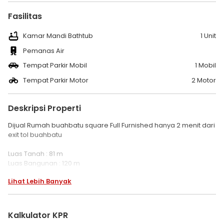
Fasilitas
Kamar Mandi Bathtub
1 Unit
Pemanas Air
Tempat Parkir Mobil
1 Mobil
Tempat Parkir Motor
2 Motor
Deskripsi Properti
Dijual Rumah buahbatu square Full Furnished hanya 2 menit dari
exit tol buahbatu
Luas Tanah : 81 m
Luas Bangunan : 120 m
Lebar Muka : 6 x 13.5
Lihat Lebih Banyak
Berapa Lantai : 2 1/4
Kamar Tidur : 3
Kamar Mandi : 3
Jenis Air : Sible
Kalkulator KPR
Listrik : 2200