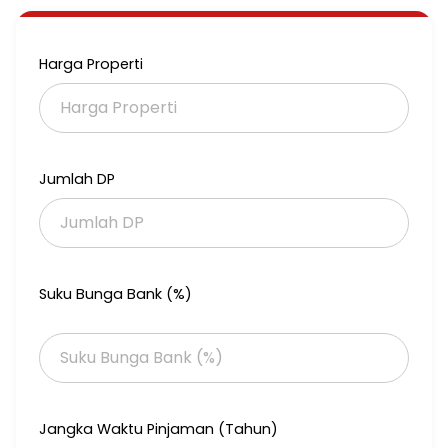
Carport : 1
Hadap : Utara
Sertifikat : SHM
Harga Properti
Fasilitas :
Taman
Kolam Ikan
*Selling Point :*
Jumlah DP
Dekat Exit Tol Buahbatu
Berada Dikawasan Transmart Buahbatu ( ke mall hanya 1 menit )
Dekat RS Mayapada
Dekat RS Oetomo
Suku Bunga Bank (%)
Dekat Universitas Telkom
*Harga :*
Harga lama 1,6
HARGA BARU 1,35M
Erlan era inno
Jangka Waktu Pinjaman (Tahun)
0895384812255