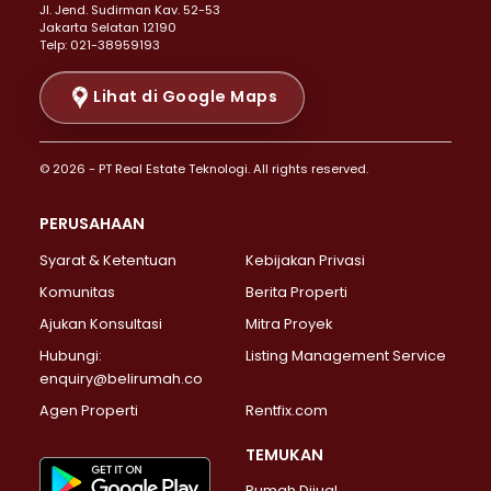
Properti Dijual di Senen >
JI. Jend. Sudirman Kav. 52-53
Jakarta Selatan 12190
Properti Dijual di Tanah Abang >
Telp: 021-38959193
Properti Dijual di Cikini >
Properti Dijual di Kramat >
Lihat di Google Maps
Properti Dijual di Pasar Baru >
Properti Dijual di Bendungan Hilir >
© 2026 - PT Real Estate Teknologi. All rights reserved.
Properti Dijual di Jakarta Selatan >
Properti Dijual di Cilandak >
PERUSAHAAN
Properti Dijual di Lebak Bulus >
Syarat & Ketentuan
Kebijakan Privasi
Properti Dijual di Gandaria Selatan >
Properti Dijual di Pondok Labu >
Komunitas
Berita Properti
Properti Dijual di Cipete Selatan >
Ajukan Konsultasi
Mitra Proyek
Properti Dijual di Jagakarsa >
Hubungi:
Listing Management Service
Properti Dijual di Lenteng Agung >
enquiry@belirumah.co
Properti Dijual di Senayan >
Agen Properti
Rentfix.com
Properti Dijual di Pondok Pinang >
Properti Dijual di Kebayoran Lama >
TEMUKAN
Properti Dijual di Kebayoran Baru >
Rumah Dijual